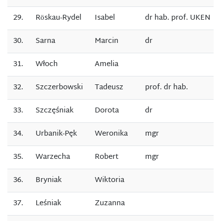
29.
Rӧskau-Rydel
Isabel
dr hab. prof. UKEN
30.
Sarna
Marcin
dr
31.
Włoch
Amelia
32.
Szczerbowski
Tadeusz
prof. dr hab.
33.
Szczęśniak
Dorota
dr
34.
Urbanik-Pęk
Weronika
mgr
35.
Warzecha
Robert
mgr
36.
Bryniak
Wiktoria
37.
Leśniak
Zuzanna