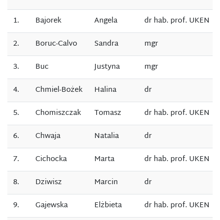
1.
Bajorek
Angela
dr hab. prof. UKEN
2.
Boruc-Calvo
Sandra
mgr
3.
Buc
Justyna
mgr
4.
Chmiel-Bożek
Halina
dr
5.
Chomiszczak
Tomasz
dr hab. prof. UKEN
6.
Chwaja
Natalia
dr
7.
Cichocka
Marta
dr hab. prof. UKEN
8.
Dziwisz
Marcin
dr
9.
Gajewska
Elżbieta
dr hab. prof. UKEN