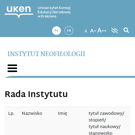
Uniwersytet Komisji
Edukacji Narodowej
w Krakowie
PL
FR
INSTYTUT NEOFILOLOGII
Rada Instytutu
Lp.
Nazwisko
Imię
tytuł zawodowy/
stopień/
tytuł naukowy/
stanowisko