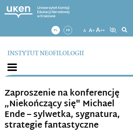
Uniwersytet Komisji
Edukacji Narodowej
w Krakowie
PL
FR
INSTYTUT NEOFILOLOGII
Zaproszenie na konferencję
„Niekończący się" Michael
Ende – sylwetka, sygnatura,
strategie fantastyczne