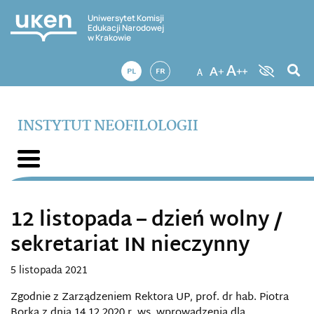
Uniwersytet Komisji
Edukacji Narodowej
w Krakowie
PL
FR
INSTYTUT NEOFILOLOGII
12 listopada – dzień wolny /
sekretariat IN nieczynny
5 listopada 2021
Zgodnie z Zarządzeniem Rektora UP, prof. dr hab. Piotra
Borka z dnia 14.12.2020 r. ws. wprowadzenia dla